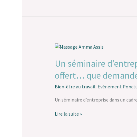
enfant…
Un
séminaire
d’entreprise
Un séminaire d’entre
dans
offert… que demande
un
cadre
exceptionnel
Bien-être au travail
,
Evénement Ponctu
avec
Un séminaire d’entreprise dans un cadr
un
petit
massage
Lire la suite »
offert…
que
demander