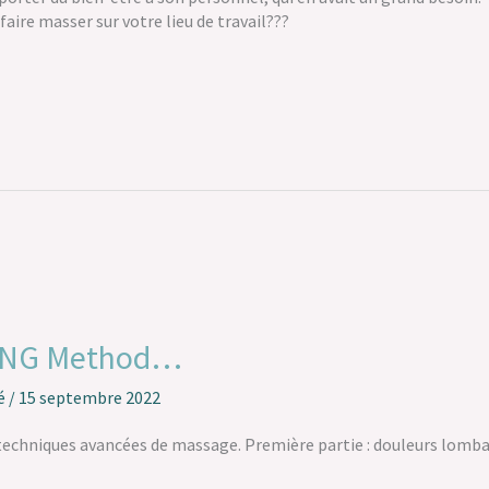
faire masser sur votre lieu de travail???
JING Method…
é
/
15 septembre 2022
hniques avancées de massage. Première partie : douleurs lombaire