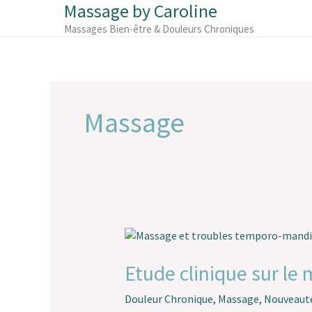
Massage by Caroline
Aller
au
Massages Bien-être & Douleurs Chroniques
contenu
Massage
Etude
clinique
sur
Etude clinique sur le
le
massage
Douleur Chronique
,
Massage
,
Nouveaut
et