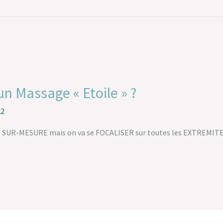
un Massage « Etoile » ?
22
GE SUR-MESURE mais on va se FOCALISER sur toutes les EXTREMITE