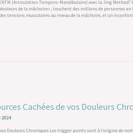
l’ATM (Articulation Temporo-Mandibulaire) avec la Jing Method? L
douleurs de la mâchoire« , touchent des millions de personnes en 
es tensions musculaires au niveau de la mâchoire, et un inconfort
Sources Cachées de vos Douleurs Chr
e 2024
vos Douleurs Chroniques Les trigger points sont à l’origine de no