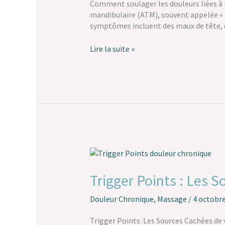
Temporo-
Comment soulager les douleurs liées à 
Mandibulaire
mandibulaire (ATM), souvent appelée « 
(ATM)
symptômes incluent des maux de tête, d
?
Lire la suite »
Trigger
Points
:
Trigger Points : Les 
Les
Sources
Douleur Chronique
,
Massage
/
4 octobr
Cachées
de
Trigger Points :Les Sources Cachées de 