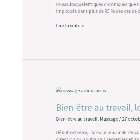
vos
musculosquelettiques chroniques que nou
Douleurs
impliqués dans plus de 95 % des cas de d
Chroniques
Lire la suite »
Bien-
être
au
Bien-être au travail,
travail,
le
Bien-être au travail
,
Massage
/
27 octob
Massage
Amma
Début octobre, j’ai eu le plaisir de renc
:
direction qui souhaitait remercier et ap