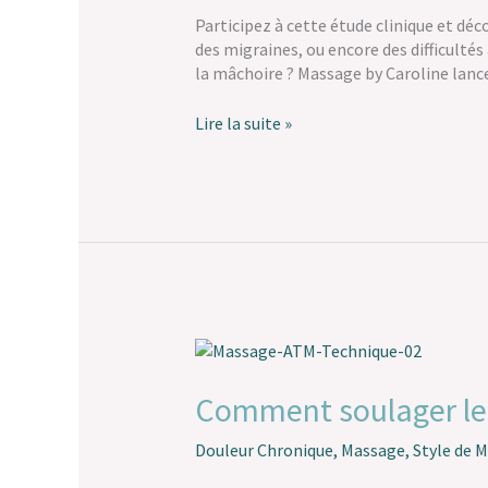
les
Participez à cette étude clinique et dé
troubles
des migraines, ou encore des difficultés
temporo-
la mâchoire ? Massage by Caroline lanc
mandibulaires
Lire la suite »
Comment
soulager
les
Comment soulager les
troubles
de
Douleur Chronique
,
Massage
,
Style de 
l’Articulation