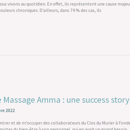
s vivons au quotidien. En effet, ils représentent une cause majeu
ouleurs chroniques. D’ailleurs, dans 74 % des cas, ils
 le Massage Amma : une success story
re 2022
ontrer et de m’occuper des collaborateurs du Clos du Murier à Fondet
porter du bien-être à son personnel, qui en avait un grand besoin.