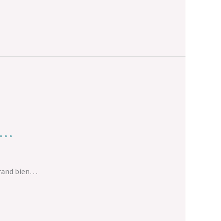
nt…
 grand bien…