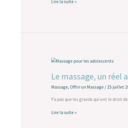
Lire la suite »
Le
massage,
un
Le massage, un réel a
réel
allié
Massage
,
Offrir un Massage
/
15 juillet 
pour
le
Y’a pas que les grands qui ont le droit d
bien-
être
Lire la suite »
de
votre