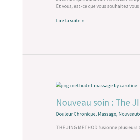
une
Et vous, est-ce que vous souhaitez vous 
success
story
Lire la suite »
!
Nouveau
soin
:
Nouveau soin : The 
The
JING
Douleur Chronique
,
Massage
,
Nouveaut
Method…
THE JING METHOD fusionne plusieurs tec