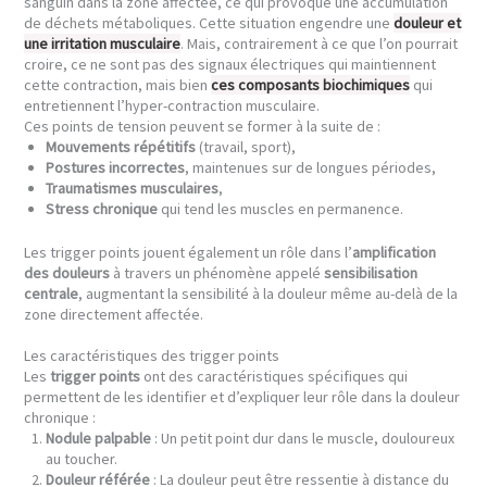
sanguin dans la zone affectée, ce qui provoque une accumulation
de déchets métaboliques. Cette situation engendre une
douleur et
une irritation musculaire
. Mais, contrairement à ce que l’on pourrait
croire, ce ne sont pas des signaux électriques qui maintiennent
cette contraction, mais bien
ces composants biochimiques
qui
entretiennent l’hyper-contraction musculaire.
Ces points de tension peuvent se former à la suite de :
Mouvements répétitifs
(travail, sport),
Postures incorrectes
, maintenues sur de longues périodes,
Traumatismes musculaires
,
Stress chronique
qui tend les muscles en permanence.
Les trigger points jouent également un rôle dans l’
amplification
des douleurs
à travers un phénomène appelé
sensibilisation
centrale
, augmentant la sensibilité à la douleur même au-delà de la
zone directement affectée.
Les caractéristiques des trigger points
Les
trigger points
ont des caractéristiques spécifiques qui
permettent de les identifier et d’expliquer leur rôle dans la douleur
chronique :
Nodule palpable
: Un petit point dur dans le muscle, douloureux
au toucher.
Douleur référée
: La douleur peut être ressentie à distance du