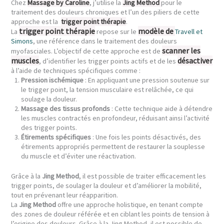
Chez
Massage by Caroline
, j’utilise la
Jing Method
pour le
traitement des douleurs chroniques et l’un des piliers de cette
approche est la
trigger point thérapie
.
trigger point thérapie
modèle de
La
repose sur le
Travell et
Simons
, une référence dans le traitement des douleurs
scanner les
myofasciales. L’objectif de cette approche est de
muscles
désactiver
, d’identifier les trigger points actifs et de les
à l’aide de techniques spécifiques comme :
Pression ischémique
: En appliquant une pression soutenue sur
le trigger point, la tension musculaire est relâchée, ce qui
soulage la douleur.
Massage des tissus profonds
: Cette technique aide à détendre
les muscles contractés en profondeur, réduisant ainsi l’activité
des trigger points.
Étirements spécifiques
: Une fois les points désactivés, des
étirements appropriés permettent de restaurer la souplesse
du muscle et d’éviter une réactivation.
Grâce à la
Jing Method
, il est possible de traiter efficacement les
trigger points, de soulager la douleur et d’améliorer la mobilité,
tout en prévenant leur réapparition.
La
Jing Method
offre une approche holistique, en tenant compte
des zones de douleur référée et en ciblant les points de tension à
l’origine des douleurs. Grâce à la Jing Method, il est possible de