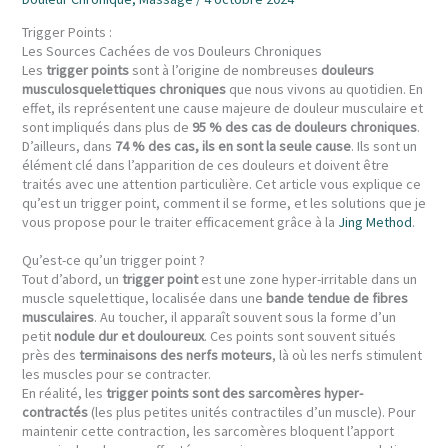
Trigger Points :
Les Sources Cachées de vos Douleurs Chroniques
Les
trigger points
sont à l’origine de nombreuses
douleurs
musculosquelettiques chroniques
que nous vivons au quotidien. En
effet, ils représentent une cause majeure de douleur musculaire et
sont impliqués dans plus de
95 % des cas de douleurs chroniques
.
D’ailleurs, dans
74 % des cas, ils en sont la seule cause
. Ils sont un
élément clé dans l’apparition de ces douleurs et doivent être
traités avec une attention particulière. Cet article vous explique ce
qu’est un trigger point, comment il se forme, et les solutions que je
vous propose pour le traiter efficacement grâce à la
Jing Method
.
Qu’est-ce qu’un trigger point ?
Tout d’abord, un
trigger point
est une zone hyper-irritable dans un
muscle squelettique, localisée dans une
bande tendue de fibres
musculaires
. Au toucher, il apparaît souvent sous la forme d’un
petit
nodule dur et douloureux
. Ces points sont souvent situés
près des
terminaisons des nerfs moteurs
, là où les nerfs stimulent
les muscles pour se contracter.
En réalité, les
trigger points sont des sarcomères hyper-
contractés
(les plus petites unités contractiles d’un muscle). Pour
maintenir cette contraction, les sarcomères bloquent l’apport