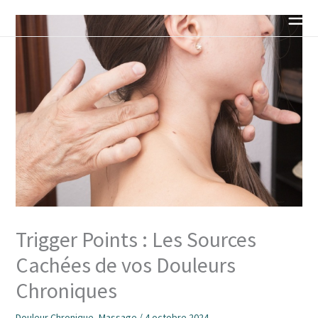
Aller
au
contenu
Trigger Points : Les Sources
Cachées de vos Douleurs
Chroniques
Douleur Chronique
,
Massage
/
4 octobre 2024