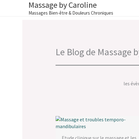
Massage by Caroline
Aller
au
Massages Bien-être & Douleurs Chroniques
contenu
Le Blog de Massage b
les évè
Etude clinique sur le massage et les