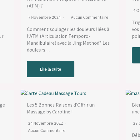
(ATM) ?
4 O
7 Novembre 2024
Aucun Commentaire
Tri
Comment soulager les douleurs liées à
vos
ur
l’ATM (Articulation Temporo-
poi
Mandibulaire) avec la Jing Method? Les
douleurs…
Lire la suite
age
Les 5 Bonnes Raisons d’Offrir un
Bie
Massage by Caroline !
une
24 Novembre 2022
27 
Aucun Commentaire
Débu