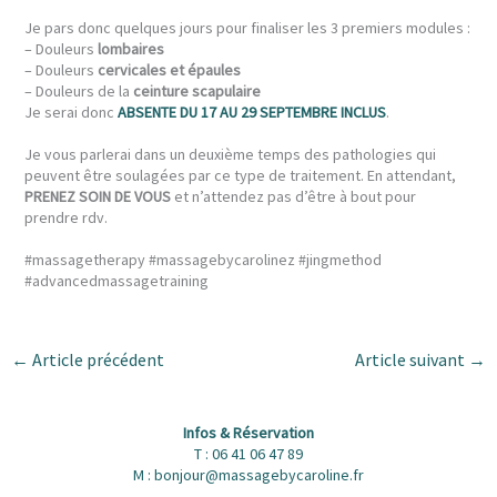
Je pars donc quelques jours pour finaliser les 3 premiers modules :
– Douleurs
lombaires
– Douleurs
cervicales et épaules
– Douleurs de la
ceinture scapulaire
Je serai donc
ABSENTE DU 17 AU 29 SEPTEMBRE INCLUS
.
Je vous parlerai dans un deuxième temps des pathologies qui
peuvent être soulagées par ce type de traitement. En attendant,
PRENEZ SOIN DE VOUS
et n’attendez pas d’être à bout pour
prendre rdv.
#massagetherapy #massagebycarolinez #jingmethod
#advancedmassagetraining
←
Article précédent
Article suivant
→
Infos & Réservation
T : 06 41 06 47 89
M : bonjour@massagebycaroline.fr