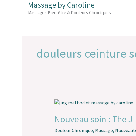
Massage by Caroline
Aller
au
Massages Bien-être & Douleurs Chroniques
contenu
douleurs ceinture s
Nouveau
soin
:
Nouveau soin : The 
The
JING
Douleur Chronique
,
Massage
,
Nouveaut
Method…