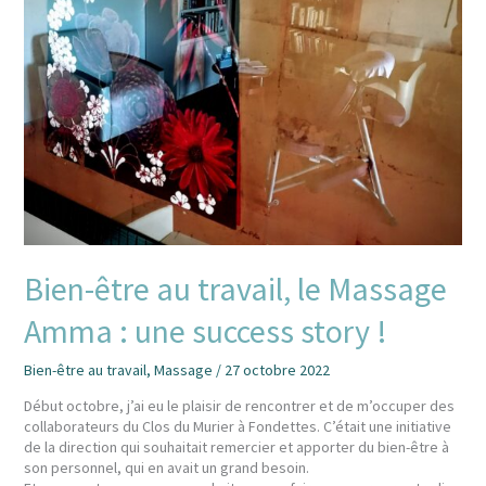
!
Bien-être au travail, le Massage
Amma : une success story !
Bien-être au travail
,
Massage
/
27 octobre 2022
Début octobre, j’ai eu le plaisir de rencontrer et de m’occuper des
collaborateurs du Clos du Murier à Fondettes. C’était une initiative
de la direction qui souhaitait remercier et apporter du bien-être à
son personnel, qui en avait un grand besoin.