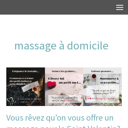
Aller
au
contenu
massage à domicile
Vous
rêvez
qu’on
vous
offre
un
massage
pour
la
Vous rêvez qu’on vous offre un
Saint-
Valentin?